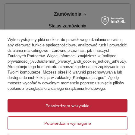
Zamówienia
Status zamówienia
Śledzenie przesyłki
Wykorzystujemy pliki cookies do prawidłowego działania serwisu,
aby oferować funkcje społecznościowe, analizować ruch i prowadzić
Chcę zareklamować produkt
działania marketingowe - zarówno przez nas, jak i naszych
Zaufanych Partnerów. Więcej informacji znajdziesz w [polityce
Chcę zwrócić produkt
prywatności](%5Biai:terms\_privacy\_and\_cookie\_notice\_url%5D).
Akceptacja tego komunikatu oznacza zgodę na ich zapisywanie na
Chcę wymienić produkt
Twoim komputerze. Możesz określić warunki przechowywania lub
dostępu do nich klikając w zakładkę „Konfiguracja zgód”. Zgodę
Kontakt
możesz wycofać w dowolnym momencie poprzez usunięcie plików
cookies z przeglądarki z danego urządzenia końcowego.
Konto
Potwierdzam wszystkie
Warunki zakupów
Potwierdzam wymagane
Informacje o sklepie