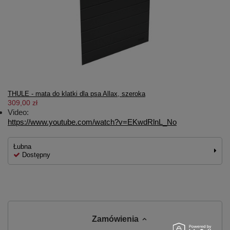
THULE - mata do klatki dla psa Allax, szeroka
309,00 zł
Video:
https://www.youtube.com/watch?v=EKwdRlnL_No
Łubna
Dostępny
Zamówienia