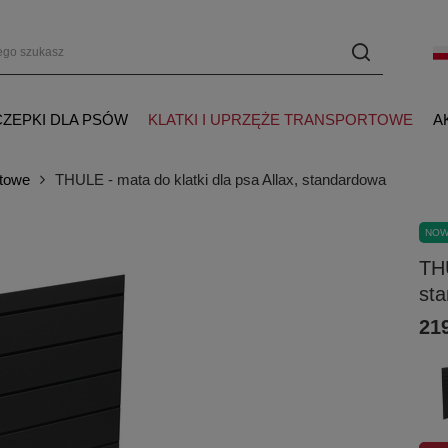
ZEPKI DLA PSÓW
KLATKI I UPRZĘŻE TRANSPORTOWE
A
rtowe
THULE - mata do klatki dla psa Allax, standardowa
NO
THU
st
219