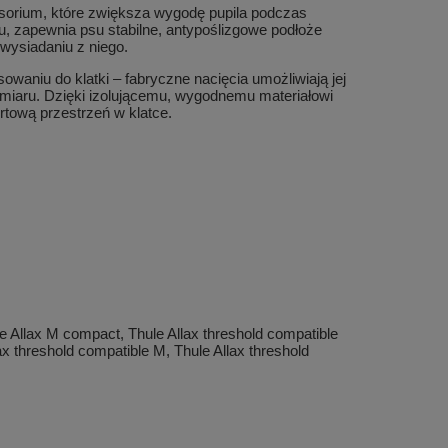
cesorium, które zwiększa wygodę pupila podczas
, zapewnia psu stabilne, antypoślizgowe podłoże
wysiadaniu z niego.
waniu do klatki – fabryczne nacięcia umożliwiają jej
miaru. Dzięki izolującemu, wygodnemu materiałowi
rtową przestrzeń w klatce.
le Allax M compact, Thule Allax threshold compatible
ax threshold compatible M, Thule Allax threshold