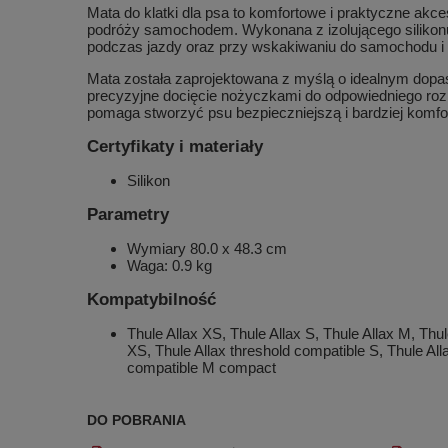
Mata do klatki dla psa to komfortowe i praktyczne ak
podróży samochodem. Wykonana z izolującego silikonu
podczas jazdy oraz przy wskakiwaniu do samochodu i 
Mata została zaprojektowana z myślą o idealnym dopaso
precyzyjne docięcie nożyczkami do odpowiedniego roz
pomaga stworzyć psu bezpieczniejszą i bardziej komfo
Certyfikaty i materiały
Silikon
Parametry
Wymiary 80.0 x 48.3 cm
Waga: 0.9 kg
Kompatybilność
Thule Allax XS, Thule Allax S, Thule Allax M, Thu
XS, Thule Allax threshold compatible S, Thule All
compatible M compact
DO POBRANIA