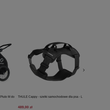
 Pluto M do
THULE Cappy - szelki samochodowe dla psa - L
PALOPA - Kocyk
light gray
489,00 zł
259,00 zł