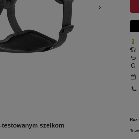
Roz
sh-testowanym szelkom
Tow