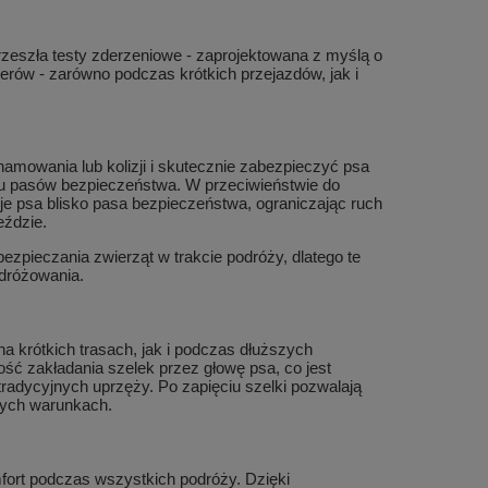
zeszła testy zderzeniowe - zaprojektowana z myślą o
erów - zarówno podczas krótkich przejazdów, jak i
hamowania lub kolizji i skutecznie zabezpieczyć psa
u pasów bezpieczeństwa. W przeciwieństwie do
e psa blisko pasa bezpieczeństwa, ograniczając ruch
eździe.
zpieczania zwierząt w trakcie podróży, dlatego te
dróżowania.
a krótkich trasach, jak i podczas dłuższych
ość zakładania szelek przez głowę psa, co jest
radycyjnych uprzęży. Po zapięciu szelki pozwalają
wych warunkach.
mfort podczas wszystkich podróży. Dzięki