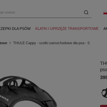
ZEPKI DLA PSÓW
KLATKI I UPRZĘŻE TRANSPORTOWE
A
rtowe
THULE Cappy - szelki samochodowe dla psa - S
TH
psa
399