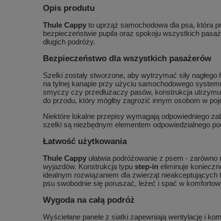
Opis produtu
Thule Cappy
to uprząż samochodowa dla psa, która pr
bezpieczeństwie pupila oraz spokoju wszystkich pasaż
długich podróży.
Bezpieczeństwo dla wszystkich pasażerów
Szelki zostały stworzone, aby wytrzymać siły nagłego 
na tylnej kanapie przy użyciu samochodowego system
smyczy czy przedłużaczy pasów, konstrukcja utrzymuj
do przodu, który mógłby zagrozić innym osobom w poj
Niektóre lokalne przepisy wymagają odpowiedniego zabe
szelki są niezbędnym elementem odpowiedzialnego po
Łatwość użytkowania
Thule Cappy
ułatwia podróżowanie z psem - zarówno n
wyjazdów. Konstrukcja typu
step-in
eliminuje konieczn
idealnym rozwiązaniem dla zwierząt nieakceptujących t
psu swobodnie się poruszać, leżeć i spać w komforto
Wygoda na całą podróż
Wyściełane panele z siatki zapewniają wentylację i ko