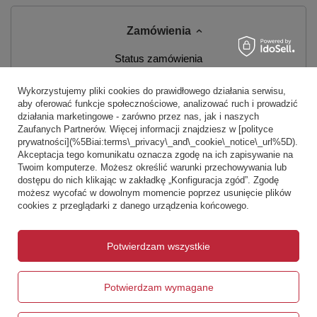
Zamówienia
Status zamówienia
Śledzenie przesyłki
Wykorzystujemy pliki cookies do prawidłowego działania serwisu,
aby oferować funkcje społecznościowe, analizować ruch i prowadzić
Chcę zareklamować produkt
działania marketingowe - zarówno przez nas, jak i naszych
Zaufanych Partnerów. Więcej informacji znajdziesz w [polityce
Chcę zwrócić produkt
prywatności](%5Biai:terms\_privacy\_and\_cookie\_notice\_url%5D).
Akceptacja tego komunikatu oznacza zgodę na ich zapisywanie na
Chcę wymienić produkt
Twoim komputerze. Możesz określić warunki przechowywania lub
dostępu do nich klikając w zakładkę „Konfiguracja zgód”. Zgodę
Kontakt
możesz wycofać w dowolnym momencie poprzez usunięcie plików
cookies z przeglądarki z danego urządzenia końcowego.
Konto
Potwierdzam wszystkie
Warunki zakupów
Potwierdzam wymagane
Informacje o sklepie