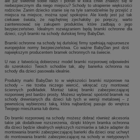
ale już świetnie sobie radzi i potrafi w kilka chwil znaleźć się w
niebezpiecznym dla niego miejscu? Schody to utrapienie większości
rodziców. Zanim dziecko stanie się na tyle samodzielnie by przejść z
miejsca na miejsce, można spać spokojnie. Ale kiedy jest już tak
ciekawe świata, że najchętniej zjechałoby po poręczy, warto
zainteresować się zakupem produktów, które zadbają o jego
bezpieczeństwo. Idealnym rozwiązaniem będą bramki ochronne dla
dzieci, czyli bramki na schody duńskiej firmy BabyDan.
Bramki ochronne na schody tej duńskiej firmy spełniają najsurowsze
europejskie normy bezpieczeństwa. Co ważne BabyDan jest dziś
największym producentem bramek ochronnych na świecie.
U nas z łatwością dobierzesz model bramki rozporowej odpowiedni
do szerokości Twoich schodów tak, aby barierka ochronna na
schody dla dzieci pasowała idealnie.
Produkty marki BabyDan to w większości bramki rozporowe na
schody – nie trzeba niczego wiercić, wkręcać czy montować
ściennych podkładek. Montaż takiej bramki zabezpieczającej
rozporowej jest bardzo prosty. Możesz wybierać spośród bramek na
schody drewnianych dla dzieci lub tych w wersji metalowej – z
pewnością wybierzesz taką, która najbardziej pasuje do wnętrza
Twojego mieszkania lub domu.
Do bramki rozporowej na schody możesz dobrać również akcesoria
takie jak dodatkowe rozszerzenia, dzięki którym bramka ochronna
dla dzieci będzie idealnych większych rozmiarów a także adapter do
montowania bramki zabezpieczającej barierki dla dzieci oraz uchwyt
do montowania bramki zabezpieczającej na schody w nietypowych