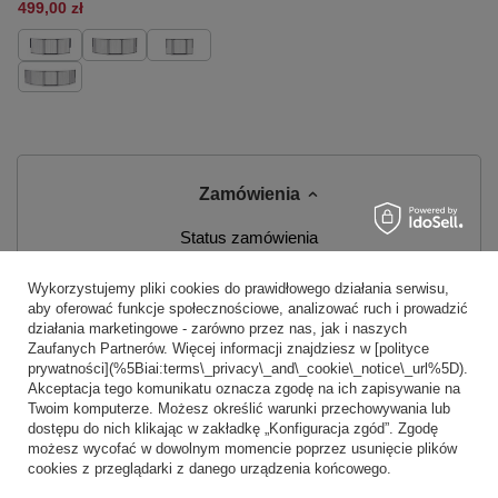
499,00 zł
Zamówienia
Status zamówienia
Śledzenie przesyłki
Wykorzystujemy pliki cookies do prawidłowego działania serwisu,
aby oferować funkcje społecznościowe, analizować ruch i prowadzić
Chcę zareklamować produkt
działania marketingowe - zarówno przez nas, jak i naszych
Zaufanych Partnerów. Więcej informacji znajdziesz w [polityce
Chcę zwrócić produkt
prywatności](%5Biai:terms\_privacy\_and\_cookie\_notice\_url%5D).
Akceptacja tego komunikatu oznacza zgodę na ich zapisywanie na
Chcę wymienić produkt
Twoim komputerze. Możesz określić warunki przechowywania lub
dostępu do nich klikając w zakładkę „Konfiguracja zgód”. Zgodę
Kontakt
możesz wycofać w dowolnym momencie poprzez usunięcie plików
cookies z przeglądarki z danego urządzenia końcowego.