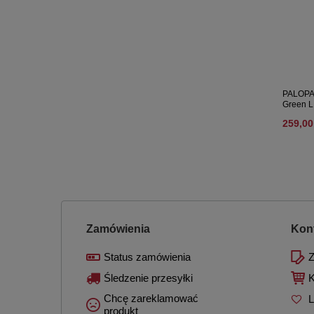
PALOPA -
Green L
259,00
Zamówienia
Kon
Status zamówienia
Z
Śledzenie przesyłki
K
Chcę zareklamować
L
produkt