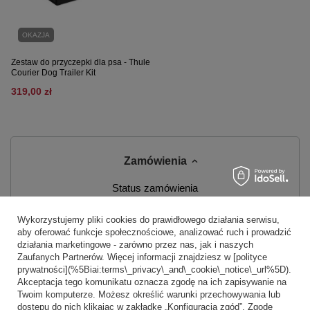
OKAZJA
Zestaw do przyczepki dla psa - Thule
Courier Dog Trailer Kit
319,00 zł
Zamówienia
Status zamówienia
Śledzenie przesyłki
Wykorzystujemy pliki cookies do prawidłowego działania serwisu,
aby oferować funkcje społecznościowe, analizować ruch i prowadzić
Chcę zareklamować produkt
działania marketingowe - zarówno przez nas, jak i naszych
Zaufanych Partnerów. Więcej informacji znajdziesz w [polityce
Chcę zwrócić produkt
prywatności](%5Biai:terms\_privacy\_and\_cookie\_notice\_url%5D).
Akceptacja tego komunikatu oznacza zgodę na ich zapisywanie na
Chcę wymienić produkt
Twoim komputerze. Możesz określić warunki przechowywania lub
dostępu do nich klikając w zakładkę „Konfiguracja zgód”. Zgodę
Kontakt